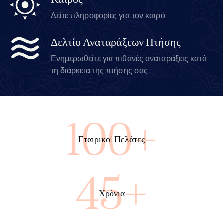
Καιρός
Δείτε πληροφορίες για τον καιρό
Δελτίο Αναταράξεων Πτήσης
Ενημερωθείτε για πιθανές αναταράξεις κατά
τη διάρκεια της πτήσης σας
100+
Εταιρικοί Πελάτες
45+
Χρόνια