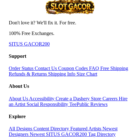
Don't love it? We'll fix it. For free.
100% Free Exchanges.
SITUS GACOR200
Support
Order Status
Contact Us
Coupon Codes
FAQ
Free Shipping
Refunds & Returns
Shipping Info
Size Chart
About Us
About Us
Accessibility
Create a Dashery Store
Careers
Hire
an Artist
Social Responsibility
TeePublic Reviews
Explore
All Designs
Content Directory
Featured Artists
Newest
Designers
Newest SITUS GACOR200
Tag Directory