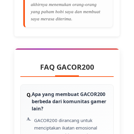
akhirnya menemukan orang-orang
yang paham hobi saya dan membuat
saya merasa diterima.
FAQ GACOR200
Apa yang membuat GACOR200
berbeda dari komunitas gamer
lain?
GACOR200 dirancang untuk
menciptakan ikatan emosional