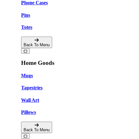
Phone Cases
Pins
Totes
Back To Menu
Home Goods
Mugs
Tapestries
Wall Art
Pillows
Back To Menu