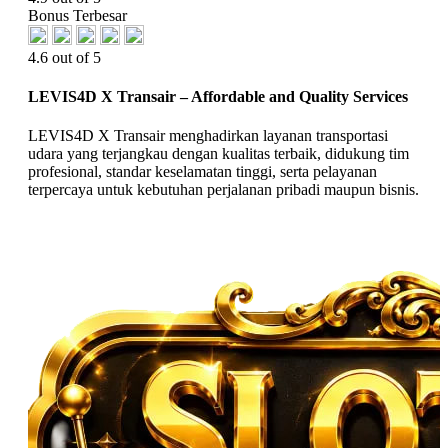
Bonus Terbesar
4.6 out of 5
LEVIS4D X Transair – Affordable and Quality Services
LEVIS4D X Transair menghadirkan layanan transportasi
udara yang terjangkau dengan kualitas terbaik, didukung tim
profesional, standar keselamatan tinggi, serta pelayanan
terpercaya untuk kebutuhan perjalanan pribadi maupun bisnis.