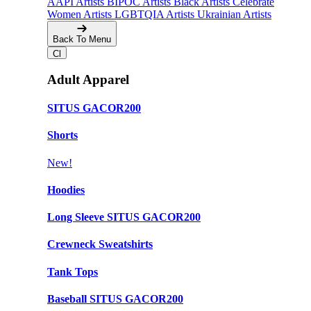
AAPI Artists
BIPOC Artists
Black Artists
Celebrate
Women Artists
LGBTQIA Artists
Ukrainian Artists
Back To Menu
Adult Apparel
SITUS GACOR200
Shorts
New!
Hoodies
Long Sleeve SITUS GACOR200
Crewneck Sweatshirts
Tank Tops
Baseball SITUS GACOR200