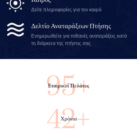
Καιρός
Δείτε πληροφορίες για τον καιρό
Δελτίο Αναταράξεων Πτήσης
Ενημερωθείτε για πιθανές αναταράξεις κατά
τη διάρκεια της πτήσης σας
100+
Εταιρικοί Πελάτες
45+
Χρόνια