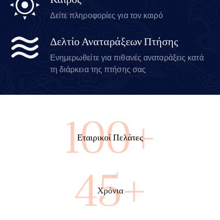
Καιρός
Δείτε πληροφορίες για τον καιρό
Δελτίο Αναταράξεων Πτήσης
Ενημερωθείτε για πιθανές αναταράξεις κατά
τη διάρκεια της πτήσης σας
100+
Εταιρικοί Πελάτες
45+
Χρόνια