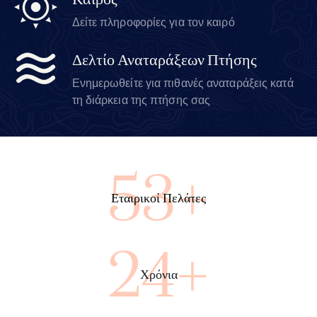
Καιρός
Δείτε πληροφορίες για τον καιρό
Δελτίο Αναταράξεων Πτήσης
Ενημερωθείτε για πιθανές αναταράξεις κατά
τη διάρκεια της πτήσης σας
91+
Εταιρικοί Πελάτες
41+
Χρόνια