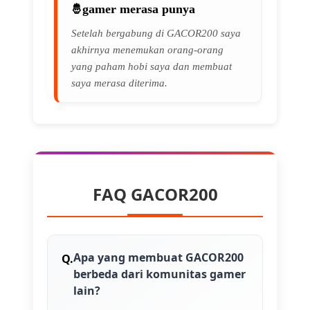
gamer merasa punya
Setelah bergabung di GACOR200 saya
akhirnya menemukan orang-orang
yang paham hobi saya dan membuat
saya merasa diterima.
FAQ GACOR200
Apa yang membuat GACOR200
berbeda dari komunitas gamer
lain?