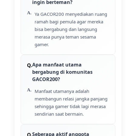
ingin berteman?
Ya GACOR200 menyediakan ruang
ramah bagi pemula agar mereka
bisa bergabung dan langsung
merasa punya teman sesama
gamer.
Apa manfaat utama
bergabung di komunitas
GACOR200?
Manfaat utamanya adalah
membangun relasi jangka panjang
sehingga gamer tidak lagi merasa
sendirian saat bermain.
Seberapa aktif anggota