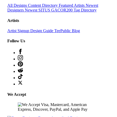
All Designs
Content Directory
Featured Artists
Newest
Designers
Newest SITUS GACOR200
Tag Directory
Artists
Artist Signup
Design Guide
TeePublic Blog
Follow Us
We Accept