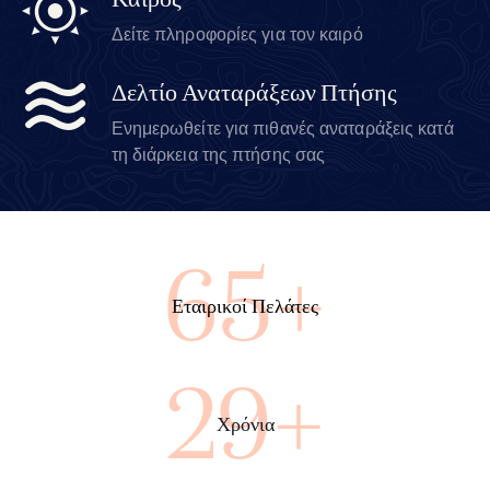
Καιρός
Δείτε πληροφορίες για τον καιρό
Δελτίο Αναταράξεων Πτήσης
Ενημερωθείτε για πιθανές αναταράξεις κατά
τη διάρκεια της πτήσης σας
69+
Εταιρικοί Πελάτες
31+
Χρόνια