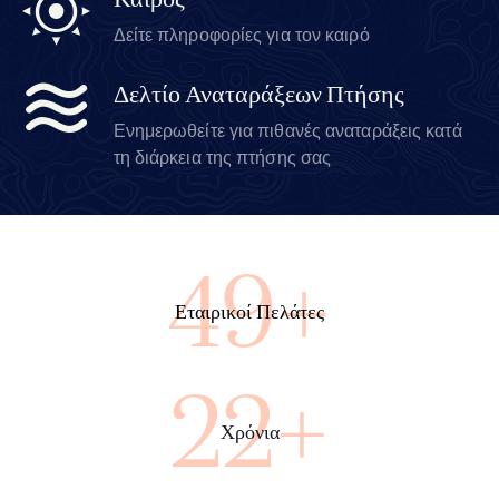
Καιρός
Δείτε πληροφορίες για τον καιρό
Δελτίο Αναταράξεων Πτήσης
Ενημερωθείτε για πιθανές αναταράξεις κατά
τη διάρκεια της πτήσης σας
89+
Εταιρικοί Πελάτες
40+
Χρόνια