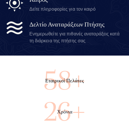
Καιρός
Δείτε πληροφορίες για τον καιρό
Δελτίο Αναταράξεων Πτήσης
Ενημερωθείτε για πιθανές αναταράξεις κατά
τη διάρκεια της πτήσης σας
100+
Εταιρικοί Πελάτες
45+
Χρόνια