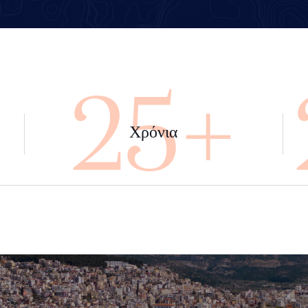
+
45+
Χρόνια