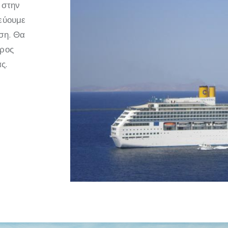
 στην
τεύουμε
ση. Θα
προς
ς.