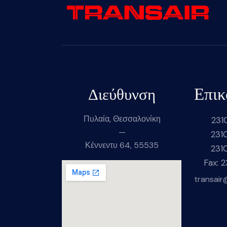
Επικ
Διεύθυνση
Πυλαία, Θεσσαλονίκη
231
—
231
Κέννεντυ 64, 55535
231
Fax: 
transair