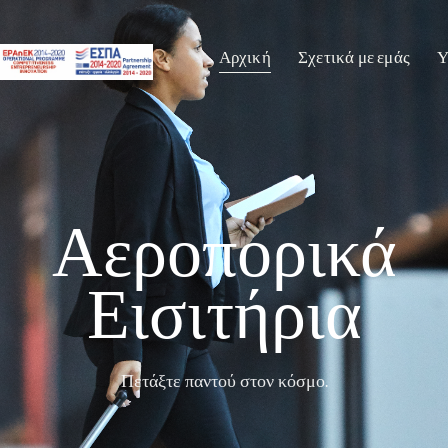
Αρχική
Σχετικά με εμάς
Υ
Αεροπορικά
Εισιτήρια
Πετάξτε παντού στον κόσμο.