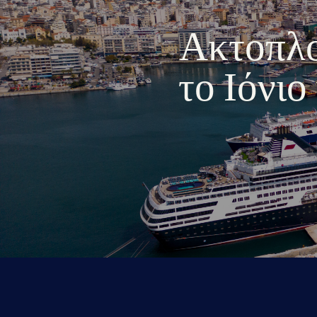
Ακτοπλοι
το Ιόνι