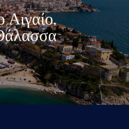
ο Αιγαίο,
 Θάλασσα