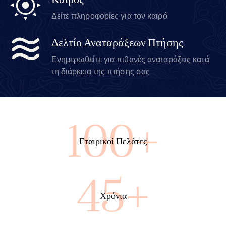
Καιρός
Δείτε πληροφορίες για τον καιρό
Δελτίο Αναταράξεων Πτήσης
Ενημερωθείτε για πιθανές αναταράξεις κατά
τη διάρκεια της πτήσης σας
100+
Εταιρικοί Πελάτες
45+
Χρόνια