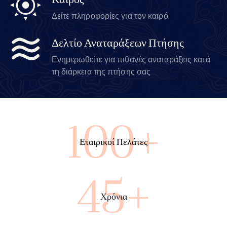
Καιρός
Δείτε πληροφορίες για τον καιρό
Δελτίο Αναταράξεων Πτήσης
Ενημερωθείτε για πιθανές αναταράξεις κατά
τη διάρκεια της πτήσης σας
100+
Εταιρικοί Πελάτες
45+
Χρόνια