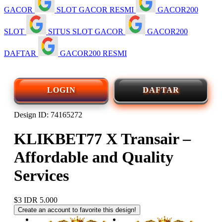
GACOR
SLOT GACOR RESMI
GACOR200
SLOT
SITUS SLOT GACOR
GACOR200
DAFTAR
GACOR200 RESMI
LOGIN
DAFTAR
Design ID: 74165272
KLIKBET77 X Transair –
Affordable and Quality
Services
$3
IDR 5.000
Create an account to favorite this design!