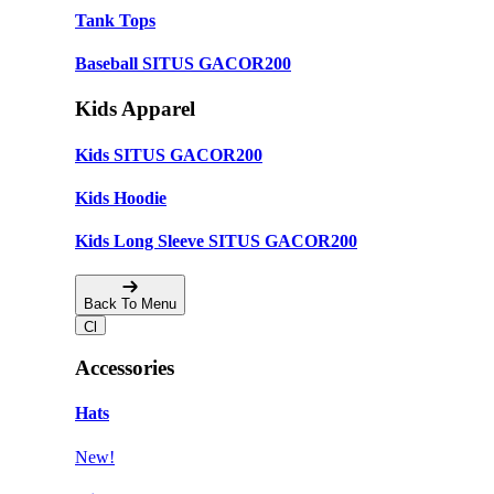
Tank Tops
Baseball SITUS GACOR200
Kids Apparel
Kids SITUS GACOR200
Kids Hoodie
Kids Long Sleeve SITUS GACOR200
Back To Menu
Accessories
Hats
New!