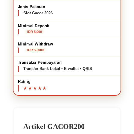
Jenis Pasaran
Slot Gacor 2026
Minimal Deposit
IDR 5,000
Minimal Withdraw
IDR 50,000
Transaksi Pembayaran
Transfer Bank Lokal • E-wallet • QRIS
Rating
Artikel GACOR200