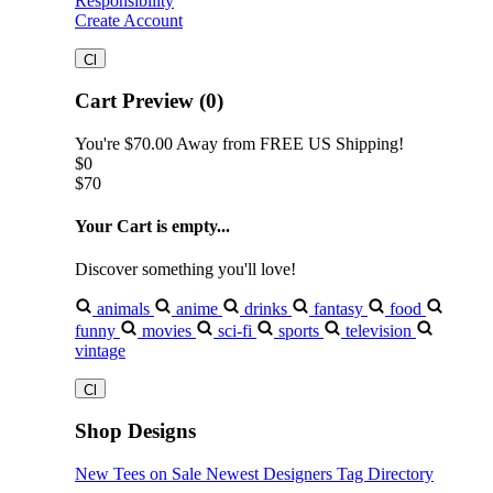
Responsibility
Create Account
Cart Preview (0)
You're
$70.00
Away from
FREE US Shipping!
$0
$70
Your Cart is empty...
Discover something you'll love!
animals
anime
drinks
fantasy
food
funny
movies
sci-fi
sports
television
vintage
Shop Designs
New Tees on Sale
Newest Designers
Tag Directory