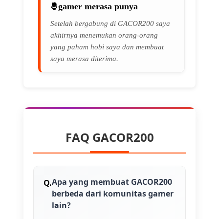
gamer merasa punya
Setelah bergabung di GACOR200 saya
akhirnya menemukan orang-orang
yang paham hobi saya dan membuat
saya merasa diterima.
FAQ GACOR200
Apa yang membuat GACOR200
berbeda dari komunitas gamer
lain?