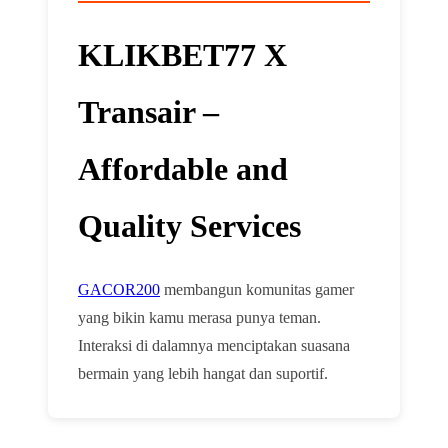
KLIKBET77 X
Transair –
Affordable and
Quality Services
GACOR200
membangun komunitas gamer
yang bikin kamu merasa punya teman.
Interaksi di dalamnya menciptakan suasana
bermain yang lebih hangat dan suportif.