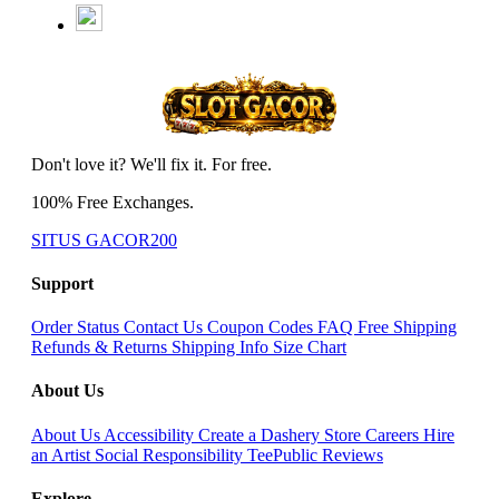
Don't love it? We'll fix it. For free.
100% Free Exchanges.
SITUS GACOR200
Support
Order Status
Contact Us
Coupon Codes
FAQ
Free Shipping
Refunds & Returns
Shipping Info
Size Chart
About Us
About Us
Accessibility
Create a Dashery Store
Careers
Hire
an Artist
Social Responsibility
TeePublic Reviews
Explore