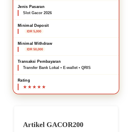
Jenis Pasaran
Slot Gacor 2026
Minimal Deposit
IDR 5,000
Minimal Withdraw
IDR 50,000
Transaksi Pembayaran
Transfer Bank Lokal • E-wallet • QRIS
Rating
Artikel GACOR200