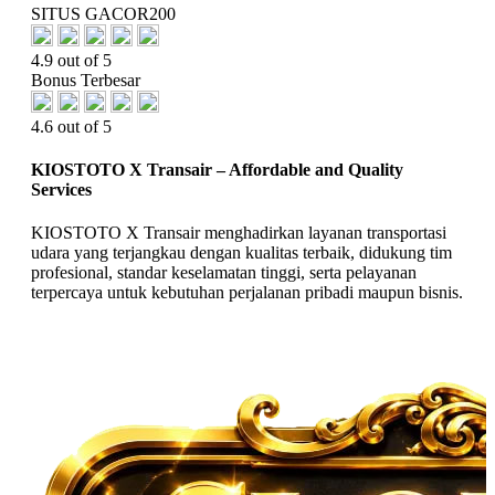
SITUS GACOR200
4.9 out of 5
Bonus Terbesar
4.6 out of 5
KIOSTOTO X Transair – Affordable and Quality
Services
KIOSTOTO X Transair menghadirkan layanan transportasi
udara yang terjangkau dengan kualitas terbaik, didukung tim
profesional, standar keselamatan tinggi, serta pelayanan
terpercaya untuk kebutuhan perjalanan pribadi maupun bisnis.