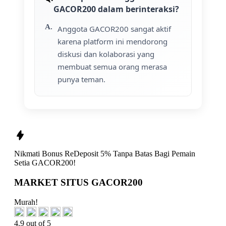
GACOR200 dalam berinteraksi?
Anggota GACOR200 sangat aktif
karena platform ini mendorong
diskusi dan kolaborasi yang
membuat semua orang merasa
punya teman.
Nikmati
Bonus ReDeposit 5% Tanpa Batas
Bagi Pemain
Setia
GACOR200!
MARKET SITUS GACOR200
Murah!
4.9 out of 5