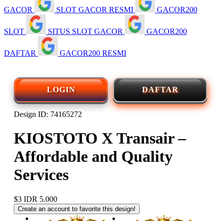
GACOR
SLOT GACOR RESMI
GACOR200
SLOT
SITUS SLOT GACOR
GACOR200
DAFTAR
GACOR200 RESMI
LOGIN
DAFTAR
Design ID: 74165272
KIOSTOTO X Transair –
Affordable and Quality
Services
$3
IDR 5.000
Create an account to favorite this design!