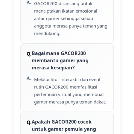
GACOR200 dirancang untuk
menciptakan ikatan emosional
antar gamer sehingga setiap
anggota merasa punya teman yang
mendukung.
Bagaimana GACOR200
membantu gamer yang
merasa kesepian?
Melalui fitur interaktif dan event
rutin GACOR200 memfasilitasi
pertemuan virtual yang membuat
gamer merasa punya teman dekat.
Apakah GACOR200 cocok
untuk gamer pemula yang