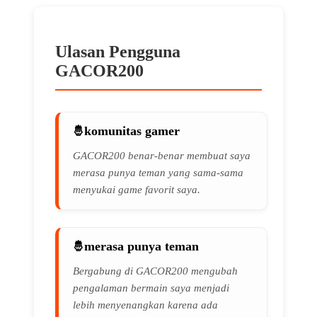
Ulasan Pengguna
GACOR200
komunitas gamer
GACOR200 benar-benar membuat saya
merasa punya teman yang sama-sama
menyukai game favorit saya.
merasa punya teman
Bergabung di GACOR200 mengubah
pengalaman bermain saya menjadi
lebih menyenangkan karena ada