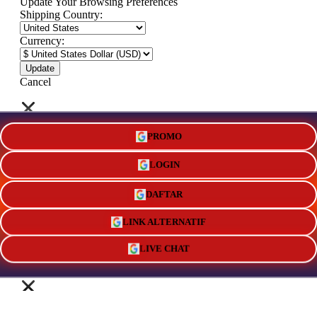
Update Your Browsing Preferences
Shipping Country:
Currency:
Cancel
PROMO
Katie:
5'10"
160
LOGIN
Select your person:
DAFTAR
Male
Female
Height
LINK ALTERNATIF
Short
Med
Tall
Weight
LIVE CHAT
Slim
Avg
Heavy
View Size Chart