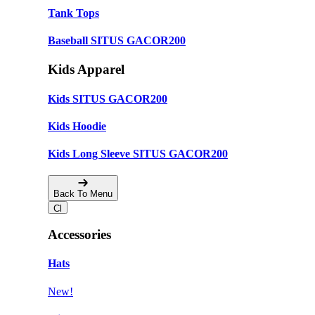
Tank Tops
Baseball SITUS GACOR200
Kids Apparel
Kids SITUS GACOR200
Kids Hoodie
Kids Long Sleeve SITUS GACOR200
Back To Menu
Accessories
Hats
New!