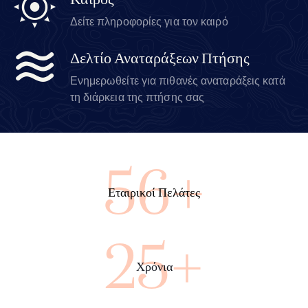
Καιρός
Δείτε πληροφορίες για τον καιρό
Δελτίο Αναταράξεων Πτήσης
Ενημερωθείτε για πιθανές αναταράξεις κατά
τη διάρκεια της πτήσης σας
62+
Εταιρικοί Πελάτες
28+
Χρόνια