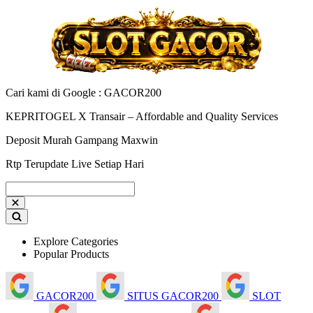
Cari kami di Google : GACOR200
KEPRITOGEL X Transair – Affordable and Quality Services
Deposit Murah Gampang Maxwin
Rtp Terupdate Live Setiap Hari
Explore Categories
Popular Products
GACOR200
SITUS GACOR200
SLOT