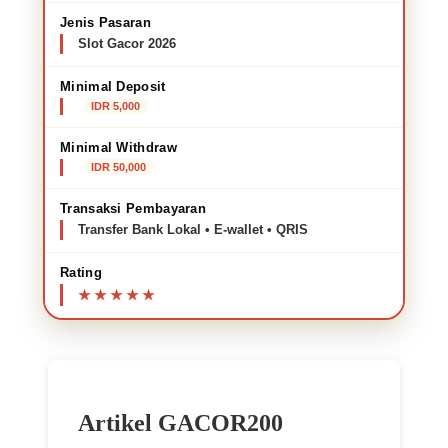
Jenis Pasaran
Slot Gacor 2026
Minimal Deposit
IDR 5,000
Minimal Withdraw
IDR 50,000
Transaksi Pembayaran
Transfer Bank Lokal • E-wallet • QRIS
Rating
Artikel GACOR200