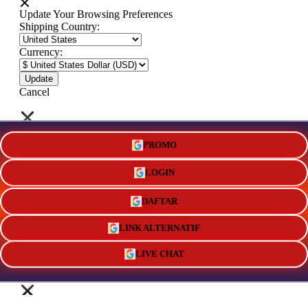
Update Your Browsing Preferences
Shipping Country:
Currency:
Cancel
PROMO
Katie:
5'10"
160
LOGIN
Select your person:
DAFTAR
Male
Female
Height
LINK ALTERNATIF
Short
Med
Tall
Weight
LIVE CHAT
Slim
Avg
Heavy
View Size Chart