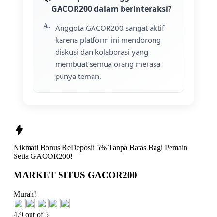
GACOR200 dalam berinteraksi?
Anggota GACOR200 sangat aktif
karena platform ini mendorong
diskusi dan kolaborasi yang
membuat semua orang merasa
punya teman.
Nikmati
Bonus ReDeposit 5% Tanpa Batas
Bagi Pemain
Setia
GACOR200!
MARKET SITUS GACOR200
Murah!
4.9 out of 5