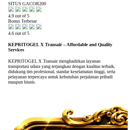
SITUS GACOR200
4.9 out of 5
Bonus Terbesar
4.6 out of 5
KEPRITOGEL X Transair – Affordable and Quality
Services
KEPRITOGEL X Transair menghadirkan layanan
transportasi udara yang terjangkau dengan kualitas terbaik,
didukung tim profesional, standar keselamatan tinggi, serta
pelayanan terpercaya untuk kebutuhan perjalanan pribadi
maupun bisnis.