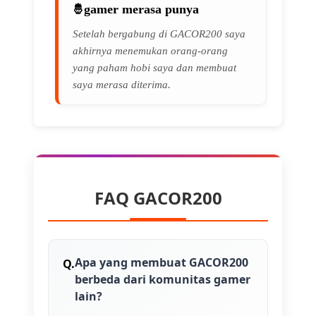
gamer merasa punya
Setelah bergabung di GACOR200 saya
akhirnya menemukan orang-orang
yang paham hobi saya dan membuat
saya merasa diterima.
FAQ GACOR200
Apa yang membuat GACOR200
berbeda dari komunitas gamer
lain?