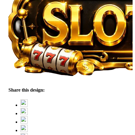
Share this design: