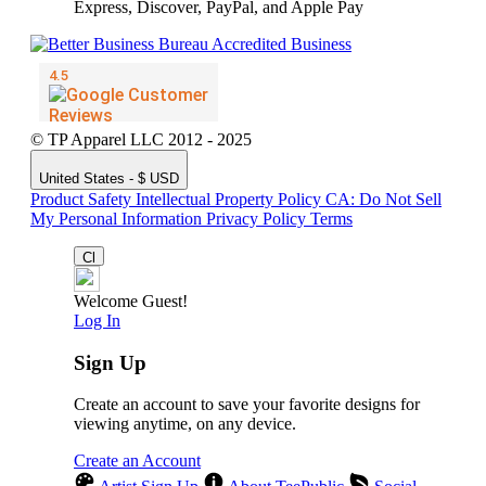
© TP Apparel LLC 2012 - 2025
United States - $ USD
Product Safety
Intellectual Property Policy
CA: Do Not Sell
My Personal Information
Privacy Policy
Terms
Welcome Guest!
Log In
Sign Up
Create an account to save your favorite designs for
viewing anytime, on any device.
Create an Account