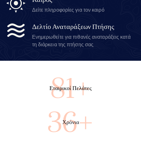
Καιρός
Δείτε πληροφορίες για τον καιρό
Δελτίο Αναταράξεων Πτήσης
Ενημερωθείτε για πιθανές αναταράξεις κατά
τη διάρκεια της πτήσης σας
100+
Εταιρικοί Πελάτες
45+
Χρόνια