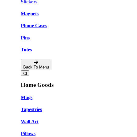
Stickers
Magnets
Phone Cases
Pins
Totes
Back To Menu
Home Goods
Mugs
Tapestries
Wall Art
Pillows