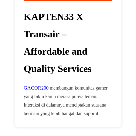
KAPTEN33 X
Transair –
Affordable and
Quality Services
GACOR200
membangun komunitas gamer
yang bikin kamu merasa punya teman.
Interaksi di dalamnya menciptakan suasana
bermain yang lebih hangat dan suportif.