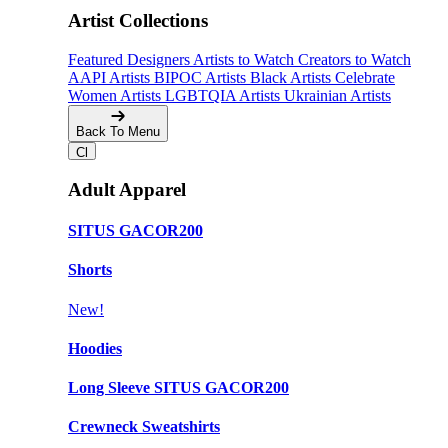
Artist Collections
Featured Designers
Artists to Watch
Creators to Watch
AAPI Artists
BIPOC Artists
Black Artists
Celebrate
Women Artists
LGBTQIA Artists
Ukrainian Artists
Back To Menu
Adult Apparel
SITUS GACOR200
Shorts
New!
Hoodies
Long Sleeve SITUS GACOR200
Crewneck Sweatshirts