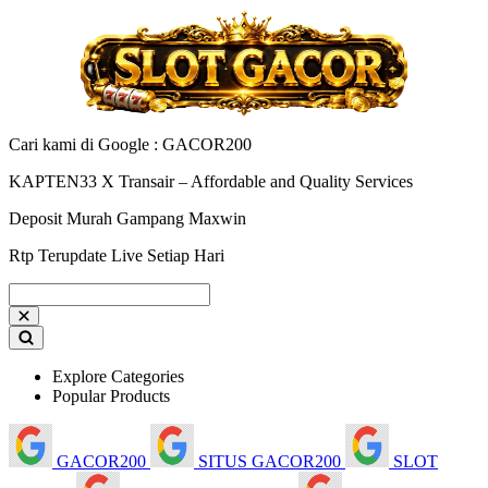
Cari kami di Google : GACOR200
KAPTEN33 X Transair – Affordable and Quality Services
Deposit Murah Gampang Maxwin
Rtp Terupdate Live Setiap Hari
Explore Categories
Popular Products
GACOR200
SITUS GACOR200
SLOT