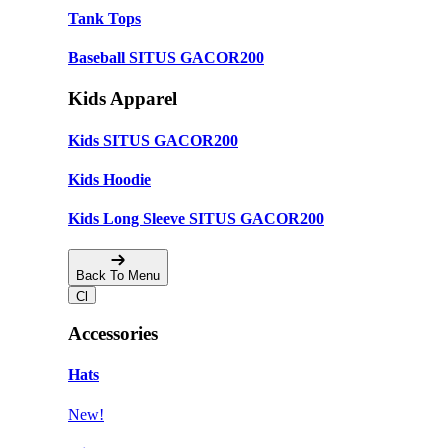
Tank Tops
Baseball SITUS GACOR200
Kids Apparel
Kids SITUS GACOR200
Kids Hoodie
Kids Long Sleeve SITUS GACOR200
Back To Menu
Accessories
Hats
New!