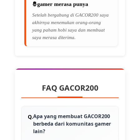
gamer merasa punya
Setelah bergabung di GACOR200 saya
akhirnya menemukan orang-orang
yang paham hobi saya dan membuat
saya merasa diterima.
FAQ GACOR200
Apa yang membuat GACOR200
berbeda dari komunitas gamer
lain?