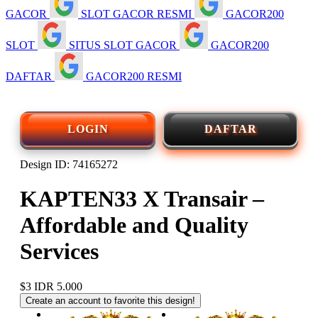
GACOR
SLOT GACOR RESMI
GACOR200
SLOT
SITUS SLOT GACOR
GACOR200
DAFTAR
GACOR200 RESMI
LOGIN
DAFTAR
Design ID: 74165272
KAPTEN33 X Transair –
Affordable and Quality
Services
$3
IDR 5.000
Create an account to favorite this design!