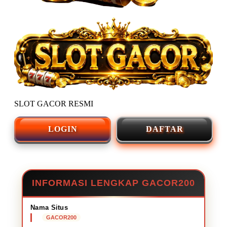
SLOT GACOR RESMI
LOGIN
DAFTAR
INFORMASI LENGKAP GACOR200
Nama Situs
GACOR200