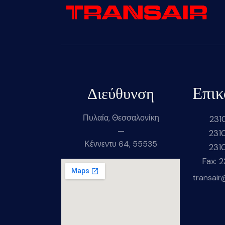
Επικ
Διεύθυνση
Πυλαία, Θεσσαλονίκη
231
—
231
Κέννεντυ 64, 55535
231
Fax: 
transair