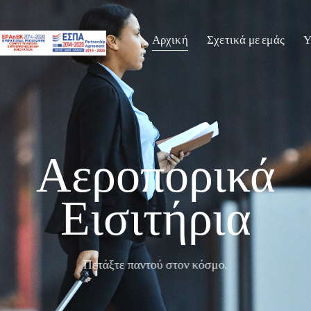
Αρχική
Σχετικά με εμάς
Υ
Αεροπορικά
Εισιτήρια
Πετάξτε παντού στον κόσμο.