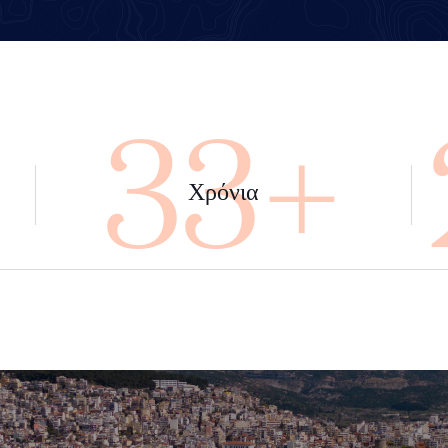
+
45+
Χρόνια