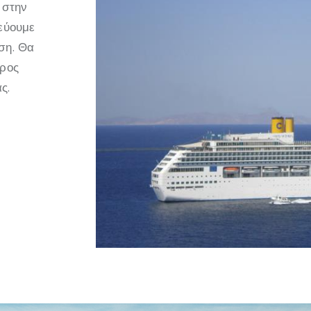
 στην
τεύουμε
ση. Θα
προς
ς.