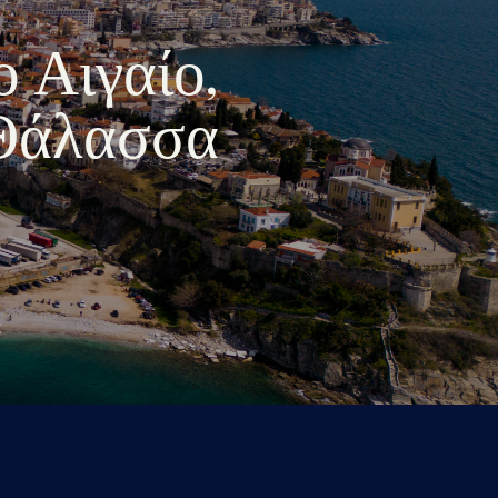
ο Αιγαίο,
 Θάλασσα