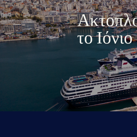
Ακτοπλοι
το Ιόνι