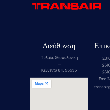
Επικ
Διεύθυνση
Πυλαία, Θεσσαλονίκη
231
—
231
Κέννεντυ 64, 55535
231
Fax: 
transair