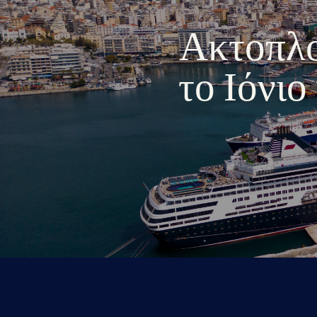
Ακτοπλοι
το Ιόνι