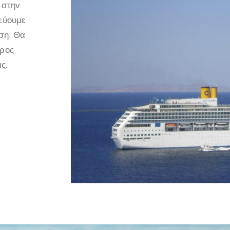
 στην
τεύουμε
ση. Θα
προς
ς.