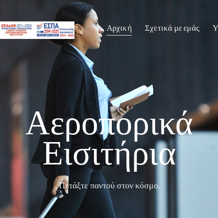
Αρχική
Σχετικά με εμάς
Υ
Αεροπορικά
Εισιτήρια
Πετάξτε παντού στον κόσμο.