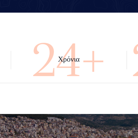
+
45+
Χρόνια