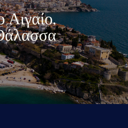
ο Αιγαίο,
 Θάλασσα