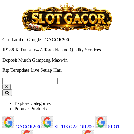
Cari kami di Google : GACOR200
JP188 X Transair – Affordable and Quality Services
Deposit Murah Gampang Maxwin
Rtp Terupdate Live Setiap Hari
Explore Categories
Popular Products
GACOR200
SITUS GACOR200
SLOT