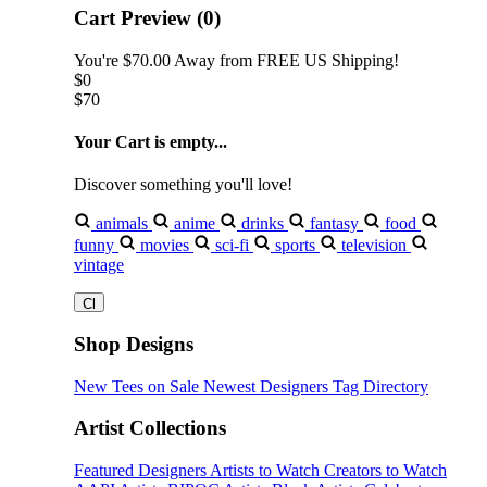
Cart Preview (0)
You're
$70.00
Away from
FREE US Shipping!
$0
$70
Your Cart is empty...
Discover something you'll love!
animals
anime
drinks
fantasy
food
funny
movies
sci-fi
sports
television
vintage
Shop Designs
New Tees on Sale
Newest Designers
Tag Directory
Artist Collections
Featured Designers
Artists to Watch
Creators to Watch