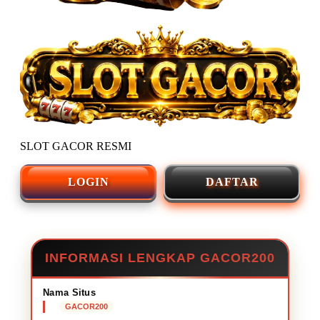
SLOT GACOR RESMI
LOGIN
DAFTAR
INFORMASI LENGKAP GACOR200
Nama Situs
GACOR200