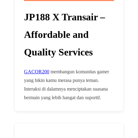
JP188 X Transair –
Affordable and
Quality Services
GACOR200
membangun komunitas gamer
yang bikin kamu merasa punya teman.
Interaksi di dalamnya menciptakan suasana
bermain yang lebih hangat dan suportif.