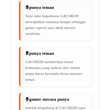
punya teman
Saya suka bagaimana GACOR200
menciptakan suasana hangat sehingga
gamer seperti saya tidak merasa
sendirian.
punya teman
GACOR200 memberikan kesan
komunitas yang natural dan ramah
tanpa harus berusaha keras mencari
teman.
gamer merasa punya
Setelah bergabung di GACOR200 saya