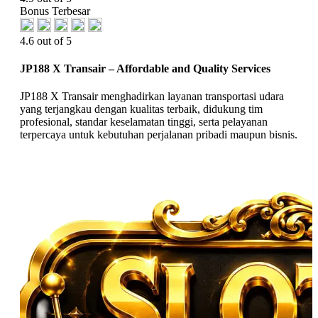
Bonus Terbesar
4.6 out of 5
JP188 X Transair – Affordable and Quality Services
JP188 X Transair menghadirkan layanan transportasi udara
yang terjangkau dengan kualitas terbaik, didukung tim
profesional, standar keselamatan tinggi, serta pelayanan
terpercaya untuk kebutuhan perjalanan pribadi maupun bisnis.