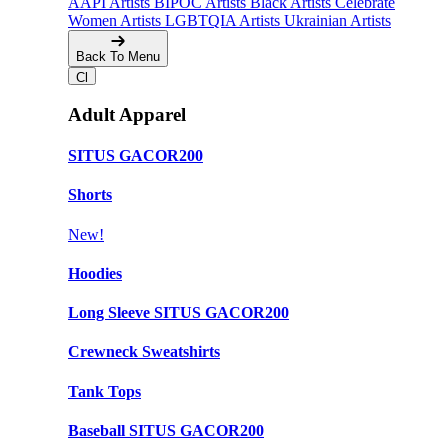
AAPI Artists
BIPOC Artists
Black Artists
Celebrate
Women Artists
LGBTQIA Artists
Ukrainian Artists
Back To Menu
Adult Apparel
SITUS GACOR200
Shorts
New!
Hoodies
Long Sleeve SITUS GACOR200
Crewneck Sweatshirts
Tank Tops
Baseball SITUS GACOR200