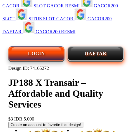
GACOR
SLOT GACOR RESMI
GACOR200
SLOT
SITUS SLOT GACOR
GACOR200
DAFTAR
GACOR200 RESMI
LOGIN
DAFTAR
Design ID: 74165272
JP188 X Transair –
Affordable and Quality
Services
$3
IDR 5.000
Create an account to favorite this design!