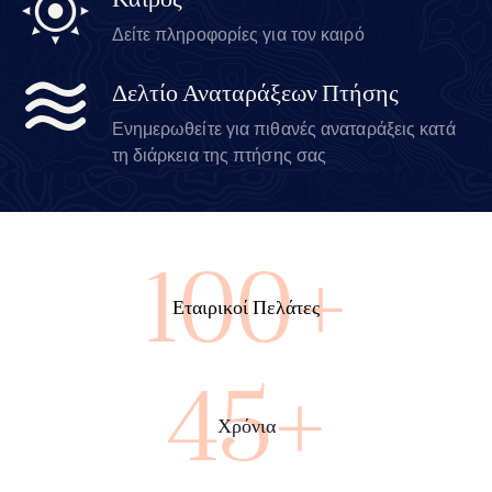
Καιρός
Δείτε πληροφορίες για τον καιρό
Δελτίο Αναταράξεων Πτήσης
Ενημερωθείτε για πιθανές αναταράξεις κατά
τη διάρκεια της πτήσης σας
100+
Εταιρικοί Πελάτες
45+
Χρόνια