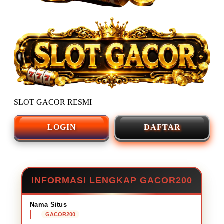
SLOT GACOR RESMI
LOGIN
DAFTAR
INFORMASI LENGKAP GACOR200
Nama Situs
GACOR200