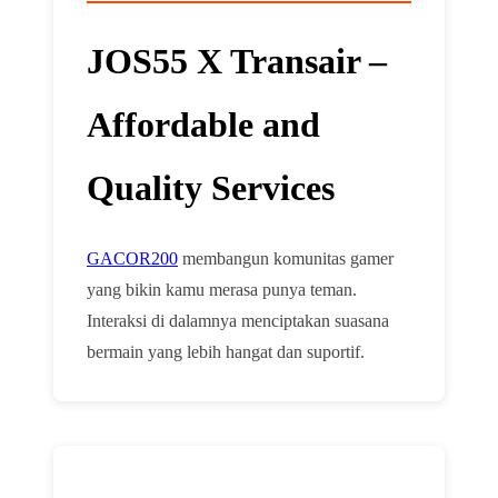
JOS55 X Transair –
Affordable and
Quality Services
GACOR200
membangun komunitas gamer
yang bikin kamu merasa punya teman.
Interaksi di dalamnya menciptakan suasana
bermain yang lebih hangat dan suportif.