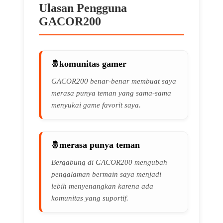
Ulasan Pengguna
GACOR200
komunitas gamer
GACOR200 benar-benar membuat saya
merasa punya teman yang sama-sama
menyukai game favorit saya.
merasa punya teman
Bergabung di GACOR200 mengubah
pengalaman bermain saya menjadi
lebih menyenangkan karena ada
komunitas yang suportif.