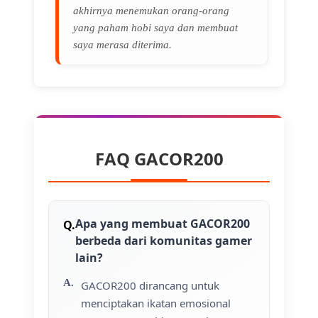
akhirnya menemukan orang-orang
yang paham hobi saya dan membuat
saya merasa diterima.
FAQ GACOR200
Apa yang membuat GACOR200
berbeda dari komunitas gamer
lain?
GACOR200 dirancang untuk
menciptakan ikatan emosional