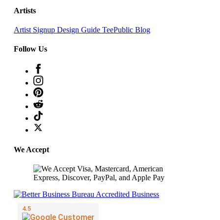
Artists
Artist Signup
Design Guide
TeePublic Blog
Follow Us
We Accept