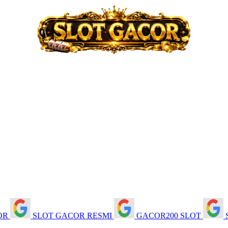
OR
SLOT GACOR RESMI
GACOR200 SLOT