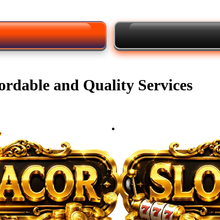
rdable and Quality Services