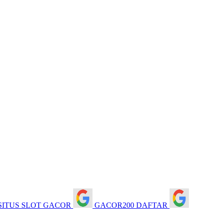
SITUS SLOT GACOR
GACOR200 DAFTAR