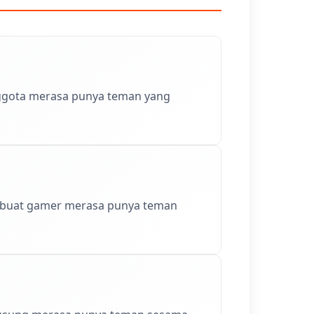
nggota merasa punya teman yang
membuat gamer merasa punya teman