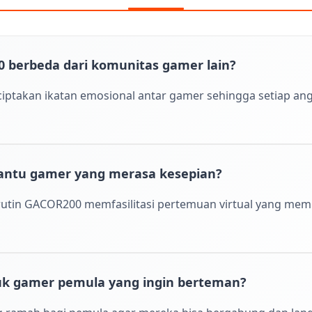
berbeda dari komunitas gamer lain?
ptakan ikatan emosional antar gamer sehingga setiap a
tu gamer yang merasa kesepian?
ent rutin GACOR200 memfasilitasi pertemuan virtual yang 
k gamer pemula yang ingin berteman?