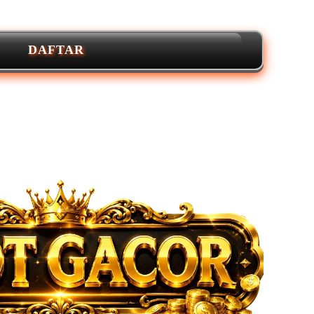
DAFTAR