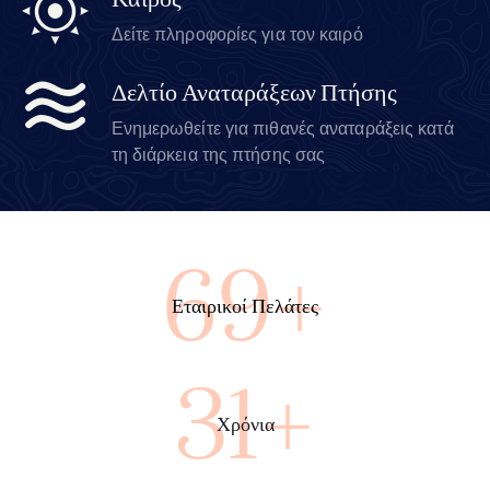
Καιρός
Δείτε πληροφορίες για τον καιρό
Δελτίο Αναταράξεων Πτήσης
Ενημερωθείτε για πιθανές αναταράξεις κατά
τη διάρκεια της πτήσης σας
100+
Εταιρικοί Πελάτες
45+
Χρόνια